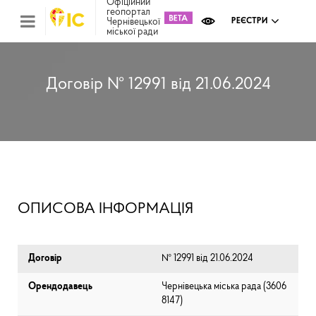
Офіційний
геопортал
Чернівецької
РЕЄСТРИ
міської ради
Міс
зем
кад
Реє
Договір № 12991 від 21.06.2024
ком
май
Інв
мап
Реє
рек
зас
Ох
ОПИСОВА ІНФОРМАЦІЯ
кул
сп
Бла
Договір
№ 12991 від 21.06.2024
Орендодавець
Чернівецька міська рада (⁨3606
8147⁩)