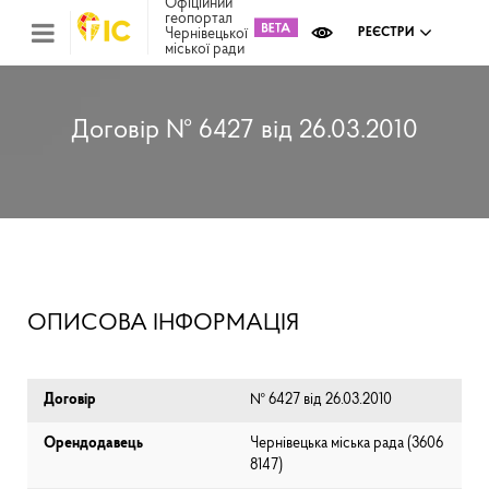
Офіційний
геопортал
Чернівецької
РЕЄСТРИ
міської ради
Міс
зем
кад
Реє
Договір № 6427 від 26.03.2010
ком
май
Інв
мап
Реє
рек
зас
Ох
ОПИСОВА ІНФОРМАЦІЯ
кул
сп
Бла
Договір
№ 6427 від 26.03.2010
Орендодавець
Чернівецька міська рада (⁨3606
8147⁩)