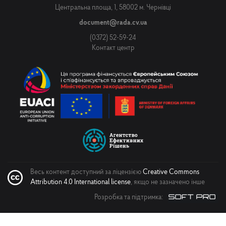
Центральна площа, 1, 58002 м. Чернівці
document@rada.cv.ua
(0372) 52-59-24
Контакт центр
Весь контент доступний за ліцензією
Creative Commons
Attribution 4.0 International license
, якщо не зазначено інше
Розробка та підтримка: