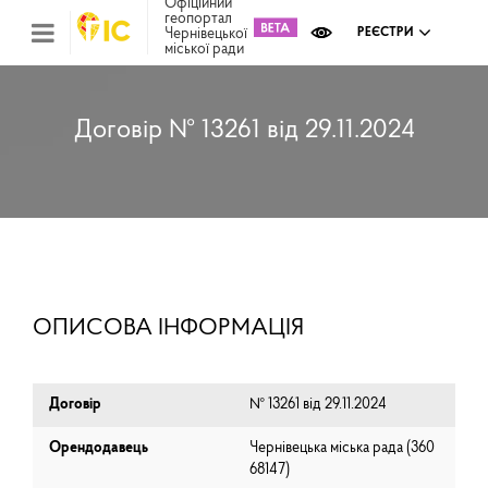
Офіційний
геопортал
Чернівецької
РЕЄСТРИ
міської ради
Міс
зем
кад
Реє
Договір № 13261 від 29.11.2024
ком
май
Інв
мап
Реє
рек
зас
Ох
ОПИСОВА ІНФОРМАЦІЯ
кул
сп
Бла
Договір
№ 13261 від 29.11.2024
Орендодавець
Чернівецька міська рада (⁨360
68147⁩)