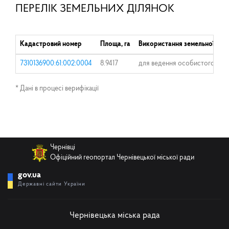
ПЕРЕЛІК ЗЕМЕЛЬНИХ ДІЛЯНОК
Кадастровий номер
Площа, га
Використання земельної діл
7310136900:61:002:0004
8.9417
для ведення особистого сел
* Дані в процесі верифікації
Чернівці
Офіційний геопортал Чернівецької міської ради
gov.ua
Державні сайти України
Чернівецька міська рада