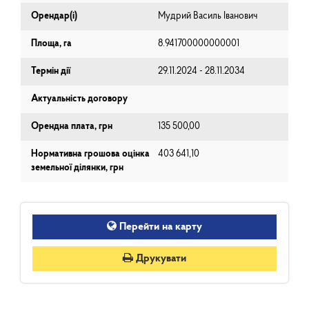
Орендар(і)
Мудрий Василь Іванович
Площа, га
8.941700000000001
Термін дії
29.11.2024 - 28.11.2034
Актуальність договору
Орендна плата, грн
135 500,00
Нормативна грошова оцінка
403 641,10
земельної ділянки, грн
Перейти на карту
Друкувати