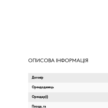
ОПИСОВА ІНФОРМАЦІЯ
Договір
Орендодавець
Орендар(і)
Площа, га