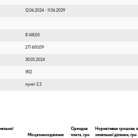
12.06.2024 - 11.06.2029
8 148,00
271 600,09
30.05.2024
1812
пункт 2.2
мельної
Орендна
Нормативна грошова о
Місцезнаходження
плата, грн
земельної ділянки, грн