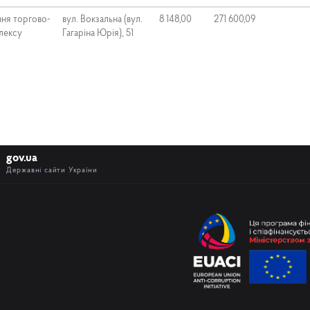
ння торгово-
вул. Вокзальна (вул.
8 148,00
271 600,09
лексу
Гагаріна Юрія), 51
gov.ua
Державні сайти України