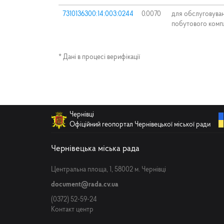
7310136300:14:003:0244
0.0070
для обслуговува
побутового комп
* Дані в процесі верифікації
Чернівці
Офіційний геопортал Чернівецької міської ради
Чернівецька міська рада
Центральна площа, 1, 58002 м. Чернівці
document@rada.cv.ua
(0372) 52-59-24
Контакт центр