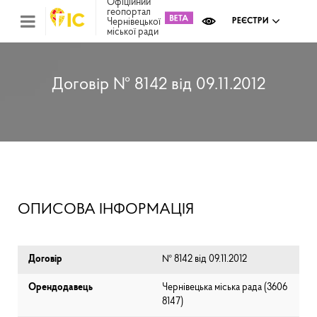
Офіційний
геопортал
Чернівецької
РЕЄСТРИ
міської ради
Міс
зем
кад
Реє
Договір № 8142 від 09.11.2012
ком
май
Інв
мап
Реє
рек
зас
Ох
ОПИСОВА ІНФОРМАЦІЯ
кул
сп
Бла
Договір
№ 8142 від 09.11.2012
Орендодавець
Чернівецька міська рада (⁨3606
8147⁩)