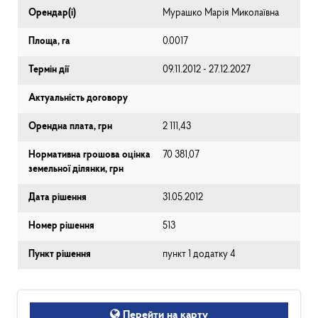
Орендар(і)
Мурашко Марія Миколаївна
Площа, га
0.0017
Термін дії
09.11.2012 - 27.12.2027
Актуальність договору
Орендна плата, грн
2 111,43
Нормативна грошова оцінка
70 381,07
земельної ділянки, грн
Дата рішення
31.05.2012
Номер рішення
513
Пункт рішення
пункт 1 додатку 4
Перейти на карту