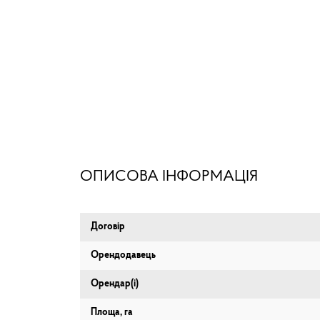
ОПИСОВА ІНФОРМАЦІЯ
Договір
Орендодавець
Орендар(і)
Площа, га