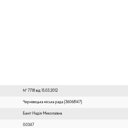
№ 7718 від 15.03.2012
Чернівецька міська рада (⁨36068147⁩)
Баніт Надія Миколаївна
0.0347