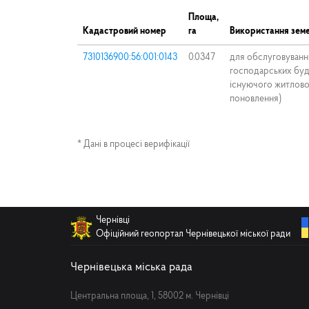
Площа,
Кадастровий номер
га
Використання земе
7310136900:56:001:0143
0.0347
для обслуговуванн
господарських буд
існуючого житлово
поновлення)
* Дані в процесі верифікації
Чернівці
Офіційний геопортал Чернівецької міської ради
Чернівецька міська рада
Центральна площа, 1, 58002 м. Чернівці