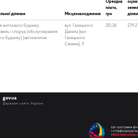
Орендна
оцінк
плата,
земел
льної ділянки
Місцезнаходження
грн
ділян
я житлового будинку,
вул. Галицького
251,34
279 2
івель і споруд (обслуговування
Данила (вул.
го будинку) (автоматичне
Галицького
Семена), 11
gov.ua
Державні сайти України