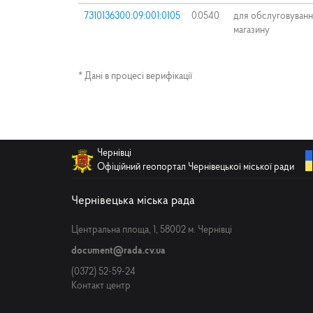
7310136300:09:001:0105
0.0540
для обслуговуван
магазину
* Дані в процесі верифікації
Чернівці
Офіційний геопортал Чернівецької міської ради
Чернівецька міська рада
Центральна площа, 1, 58002 м. Чернівці
document@rada.cv.ua
(0372) 52-59-24
Контакт центр