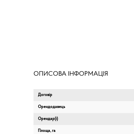
ОПИСОВА ІНФОРМАЦІЯ
Договір
Орендодавець
Орендар(і)
Площа, га