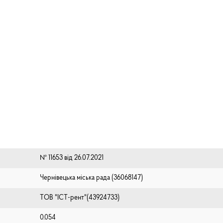
№ 11653 від 26.07.2021
Чернівецька міська рада (⁨36068147⁩)
ТОВ "ІСТ-рент"(43924733)
0.054