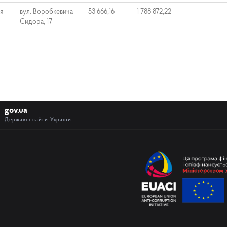
ня
вул. Воробкевича
53 666,16
1 788 872,22
Сидора, 17
gov.ua
Державні сайти України