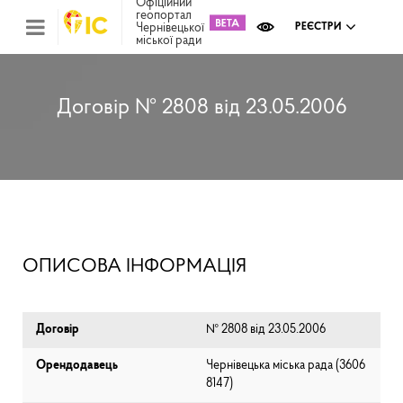
Офіційний
геопортал
Чернівецької
РЕЄСТРИ
міської ради
Міс
зем
кад
Реє
Договір № 2808 від 23.05.2006
ком
май
Інв
мап
Реє
рек
зас
Ох
ОПИСОВА ІНФОРМАЦІЯ
кул
сп
Бла
Договір
№ 2808 від 23.05.2006
Орендодавець
Чернівецька міська рада (⁨3606
8147⁩)