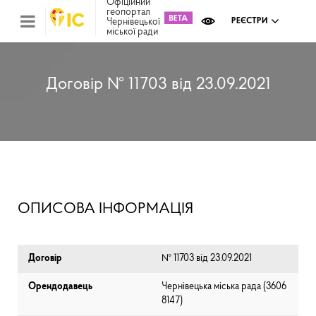
Офіційний
геопортал
Чернівецької
РЕЄСТРИ
міської ради
Міс
зем
кад
Реє
Договір № 11703 від 23.09.2021
ком
май
Інв
мап
Реє
рек
зас
Ох
ОПИСОВА ІНФОРМАЦІЯ
кул
сп
Бла
Договір
№ 11703 від 23.09.2021
Орендодавець
Чернівецька міська рада (⁨3606
8147⁩)