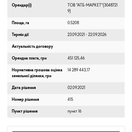
Орендар(і)
ТОВ "АТБ-МАРКЕТ"(3048721
9)
Площа, га
0.5208
Термін дії
23.09.2021 - 22.09.2026
Актуальність договору
Орендна плата, грн
451 125,46
Нормативна грошова оцінка
14 289 443,17
земельної ділянки, грн
Дата рішення
02.09.2021
Номер рішення
415
Пункт рішення
пункт 16