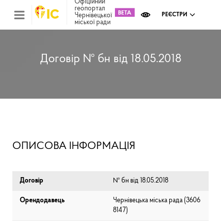
Офіційний
геопортал
Чернівецької
РЕЄСТРИ
міської ради
Міс
зем
кад
Реє
Договір № бн від 18.05.2018
ком
май
Інв
мап
Реє
рек
зас
Ох
ОПИСОВА ІНФОРМАЦІЯ
кул
сп
Бла
Договір
№ бн від 18.05.2018
Орендодавець
Чернівецька міська рада (⁨3606
8147⁩)