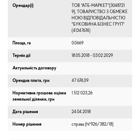
Орендар(і)
ТОВ "АТБ-МАРКЕТ"(3048721
9), ТОВАРИСТВО З ОБМЕЖЕ
НОЮ ВІДПОВІДАЛЬНІСТЮ
"БУКОВИНА БІЗНЕС ГРУП"
(41347674)
Площа, га
0.0669
Термін дії
18.05.2018 - 03.02.2029
Актуальність договору
Орендна плата, грн
47 674,09
Нормативна грошова оцінка
1 512 023,26
земельної ділянки, грн
Дата рішення
24.04.2018
Номер рішення
справа (№926/382/18)