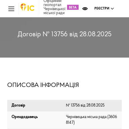
Офіційний
геопортал
Чернівецької
РЕЄСТРИ
міської ради
Міс
зем
кад
Реє
Договір № 13756 від 28.08.2025
ком
май
Інв
мап
Реє
рек
зас
Ох
ОПИСОВА ІНФОРМАЦІЯ
кул
сп
Бла
Договір
№ 13756 від 28.08.2025
Орендодавець
Чернівецька міська рада (⁨3606
8147⁩)