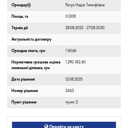
Орендар(і)
Рачук Надія Тимофіївна
Площа, га
0.1208
Термін дії
28.08.2025 - 27.08.2030
Актуальність договору
Орендна плата, грн
1 161,66
Нормативна грошова оцінка
1 290 742,40
земельної ділянки, грн
Дата рішення
12.08.2025
Номер рішення
2463
Пункт рішення
пункт 2
Перейти на карту