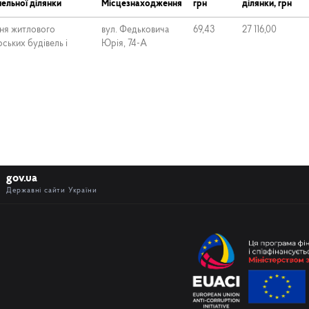
ельної ділянки
Місцезнаходження
грн
ділянки, грн
ня житлового
вул. Федьковича
69,43
27 116,00
ських будівель і
Юрія, 74-А
gov.ua
Державні сайти України