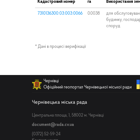
Кадастровий номер
га
Використання зем
7310136300:03:003:0066
0.0038
для обслуговуван
будинку, господар
споруд
* Дані в процесі верифікації
Чернівці
Офіційний геопортал Чернівецької міської ради
Чернівецька міська рада
Центральна площа, 1, 58002 м. Чернівці
document@rada.cv.ua
(0372) 52-59-24