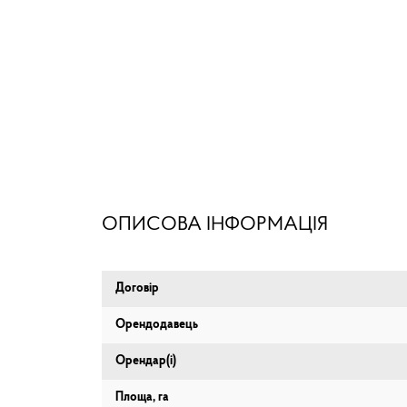
ОПИСОВА ІНФОРМАЦІЯ
Договір
Орендодавець
Орендар(і)
Площа, га