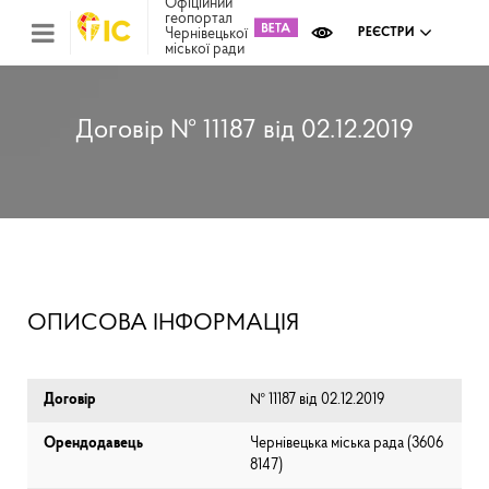
Офіційний
геопортал
Чернівецької
РЕЄСТРИ
міської ради
Міс
зем
кад
Реє
Договір № 11187 від 02.12.2019
ком
май
Інв
мап
Реє
рек
зас
Ох
ОПИСОВА ІНФОРМАЦІЯ
кул
сп
Бла
Договір
№ 11187 від 02.12.2019
Орендодавець
Чернівецька міська рада (⁨3606
8147⁩)