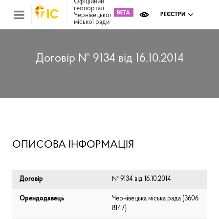
Офіційний
геопортал
Чернівецької
РЕЄСТРИ
міської ради
Міс
зем
кад
Реє
Договір № 9134 від 16.10.2014
ком
май
Інв
мап
Реє
рек
зас
Ох
ОПИСОВА ІНФОРМАЦІЯ
кул
сп
Бла
Договір
№ 9134 від 16.10.2014
Орендодавець
Чернівецька міська рада (⁨3606
8147⁩)