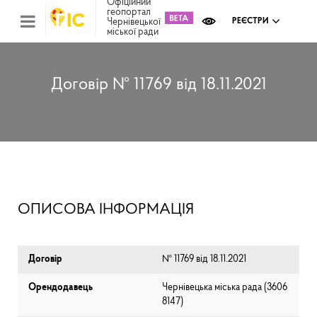
Офіційний
геопортал
Чернівецької
РЕЄСТРИ
міської ради
Міс
зем
кад
Реє
Договір № 11769 від 18.11.2021
ком
май
Інв
мап
Реє
рек
зас
Ох
ОПИСОВА ІНФОРМАЦІЯ
кул
сп
Бла
Договір
№ 11769 від 18.11.2021
Орендодавець
Чернівецька міська рада (⁨3606
8147⁩)