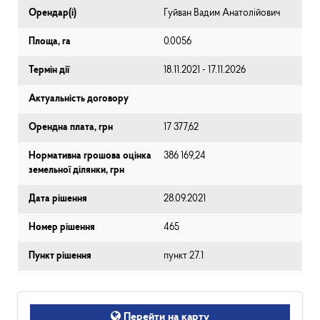
Орендар(і)
Гуйван Вадим Анатолійович
Площа, га
0.0056
Термін дії
18.11.2021 - 17.11.2026
Актуальність договору
Орендна плата, грн
17 377,62
Нормативна грошова оцінка
386 169,24
земельної ділянки, грн
Дата рішення
28.09.2021
Номер рішення
465
Пункт рішення
пункт 27.1
Перейти на карту