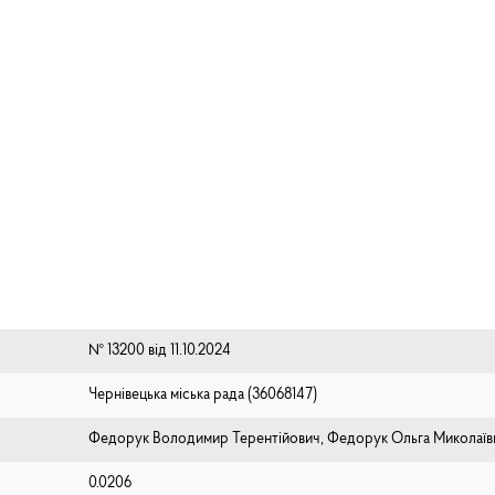
№ 13200 від 11.10.2024
Чернівецька міська рада (⁨36068147⁩)
Федорук Володимир Терентійович, Федорук Ольга Миколаїв
0.0206