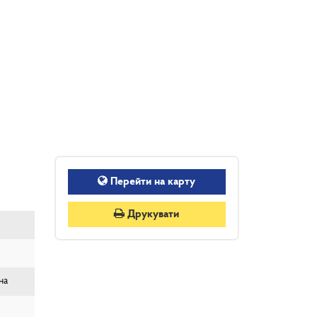
Перейти на карту
Друкувати
на