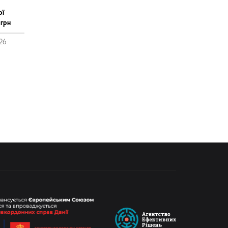
ої
 грн
26