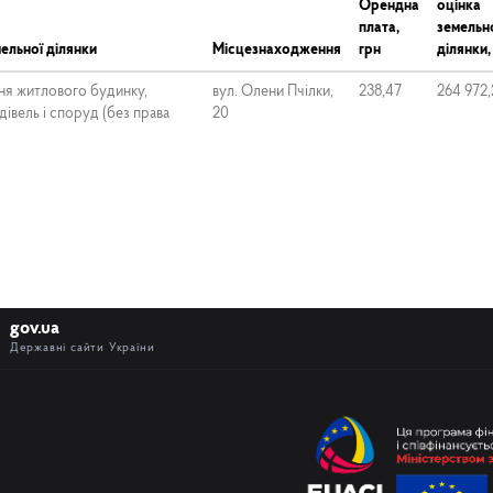
Орендна
оцінка
плата,
земельн
ельної ділянки
Місцезнаходження
грн
ділянки,
ня житлового будинку,
вул. Олени Пчілки,
238,47
264 972,
івель і споруд (без права
20
gov.ua
Державні сайти України