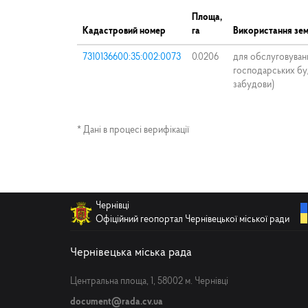
Площа,
Кадастровий номер
га
Використання зем
7310136600:35:002:0073
0.0206
для обслуговуван
господарських буд
забудови)
* Дані в процесі верифікації
Чернівці
Офіційний геопортал Чернівецької міської ради
Чернівецька міська рада
Центральна площа, 1, 58002 м. Чернівці
document@rada.cv.ua