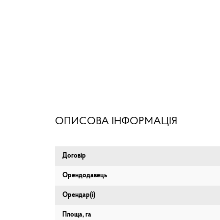
ОПИСОВА ІНФОРМАЦІЯ
Договір
Орендодавець
Орендар(і)
Площа, га