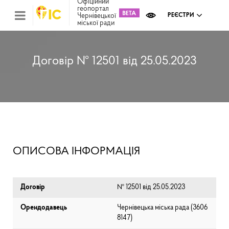
Офіційний
геопортал
Чернівецької
РЕЄСТРИ
міської ради
Міс
зем
кад
Реє
Договір № 12501 від 25.05.2023
ком
май
Інв
мап
Реє
рек
зас
Ох
ОПИСОВА ІНФОРМАЦІЯ
кул
сп
Бла
Договір
№ 12501 від 25.05.2023
Орендодавець
Чернівецька міська рада (⁨3606
8147⁩)