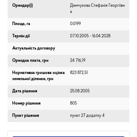
Орендар(і)
Демчукова Стефанія Георгіївн
а
Площа, га
0.0199
Термін дії
07.10.2005 - 16.04.2028
Актуальність договору
Орендна плата, грн
24 716,19
Нормативна грошова оцінка
823 872,51
земельної ділянки, грн
Дата рішення
25.08.2005
Номер рішення
805
Пункт рішення
пункт 27 додатку 4