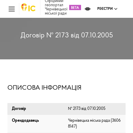
Офіційний
геопортал
Чернівецької
РЕЄСТРИ
міської ради
Міс
зем
кад
Реє
Договір № 2173 від 07.10.2005
ком
май
Інв
мап
Реє
рек
зас
Ох
ОПИСОВА ІНФОРМАЦІЯ
кул
сп
Бла
Договір
№ 2173 від 07.10.2005
Орендодавець
Чернівецька міська рада (⁨3606
8147⁩)