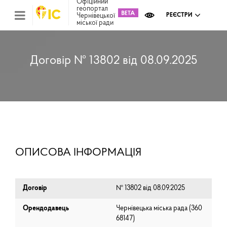
Офіційний
геопортал
Чернівецької
РЕЄСТРИ
міської ради
Міс
зем
кад
Реє
Договір № 13802 від 08.09.2025
ком
май
Інв
мап
Реє
рек
зас
Ох
ОПИСОВА ІНФОРМАЦІЯ
кул
сп
Бла
Договір
№ 13802 від 08.09.2025
Орендодавець
Чернівецька міська рада (⁨360
68147⁩)