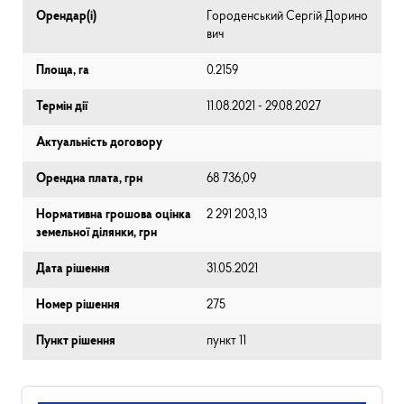
Орендар(і)
Городенський Сергій Дорино
вич
Площа, га
0.2159
Термін дії
11.08.2021 - 29.08.2027
Актуальність договору
Орендна плата, грн
68 736,09
Нормативна грошова оцінка
2 291 203,13
земельної ділянки, грн
Дата рішення
31.05.2021
Номер рішення
275
Пункт рішення
пункт 11