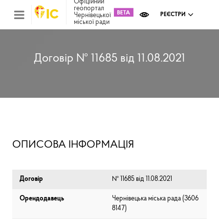
Офіційний
геопортал
Чернівецької
РЕЄСТРИ
міської ради
Міс
зем
кад
Реє
Договір № 11685 від 11.08.2021
ком
май
Інв
мап
Реє
рек
зас
Ох
ОПИСОВА ІНФОРМАЦІЯ
кул
сп
Бла
Договір
№ 11685 від 11.08.2021
Орендодавець
Чернівецька міська рада (⁨3606
8147⁩)