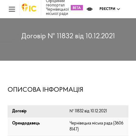
Офіційний
геопортал
Чернівецької
РЕЄСТРИ
міської ради
Міс
зем
кад
Реє
Договір № 11832 від 10.12.2021
ком
май
Інв
мап
Реє
рек
зас
Ох
ОПИСОВА ІНФОРМАЦІЯ
кул
сп
Бла
Договір
№ 11832 від 10.12.2021
Орендодавець
Чернівецька міська рада (⁨3606
8147⁩)