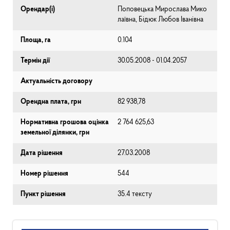
Орендар(і)
Поповецька Мирослава Мико
лаївна, Бідюк Любов Іванівна
Площа, га
0.104
Термін дії
30.05.2008 - 01.04.2057
Актуальність договору
Орендна плата, грн
82 938,78
Нормативна грошова оцінка
2 764 625,63
земельної ділянки, грн
Дата рішення
27.03.2008
Номер рішення
544
Пункт рішення
35.4 тексту