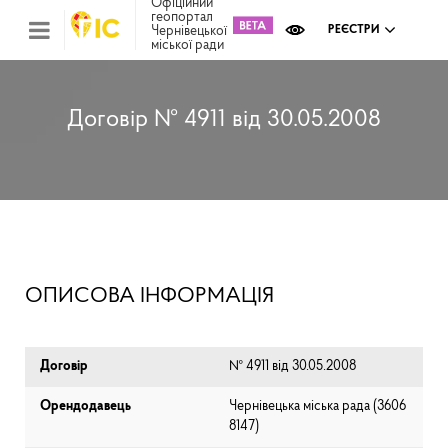
Офіційний
геопортал
Чернівецької
РЕЄСТРИ
міської ради
Міс
зем
кад
Реє
Договір № 4911 від 30.05.2008
ком
май
Інв
мап
Реє
рек
зас
Ох
ОПИСОВА ІНФОРМАЦІЯ
кул
сп
Бла
Договір
№ 4911 від 30.05.2008
Орендодавець
Чернівецька міська рада (⁨3606
8147⁩)