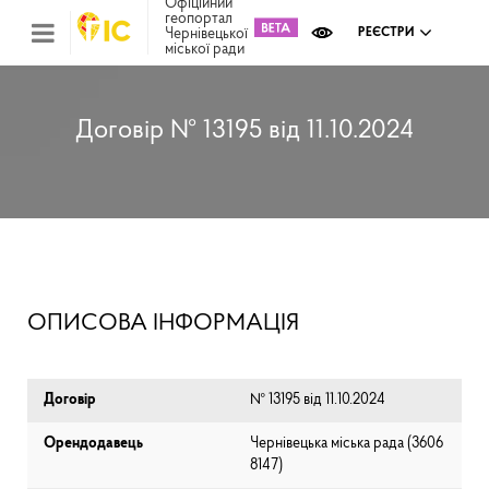
Офіційний
геопортал
Чернівецької
РЕЄСТРИ
міської ради
Міс
зем
кад
Реє
Договір № 13195 від 11.10.2024
ком
май
Інв
мап
Реє
рек
зас
Ох
ОПИСОВА ІНФОРМАЦІЯ
кул
сп
Бла
Договір
№ 13195 від 11.10.2024
Орендодавець
Чернівецька міська рада (⁨3606
8147⁩)