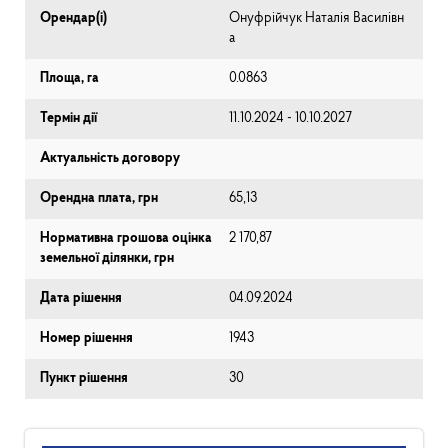
Орендар(і)
Онуфрійчук Наталія Василівн
а
Площа, га
0.0863
Термін дії
11.10.2024 - 10.10.2027
Актуальність договору
Орендна плата, грн
65,13
Нормативна грошова оцінка
2 170,87
земельної ділянки, грн
Дата рішення
04.09.2024
Номер рішення
1943
Пункт рішення
30