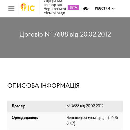
Офіційний
геопортал
Чернівецької
РЕЄСТРИ
міської ради
Міс
зем
кад
Реє
Договір № 7688 від 20.02.2012
ком
май
Інв
мап
Реє
рек
зас
Ох
ОПИСОВА ІНФОРМАЦІЯ
кул
сп
Бла
Договір
№ 7688 від 20.02.2012
Орендодавець
Чернівецька міська рада (⁨3606
8147⁩)