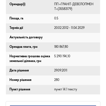
Орендар(і)
ПП «ГРАНІТ-ДЕВЕЛОПМЕН
Т»(35583179)
Площа, га
0.5
Термін дії
20.02.2012 - 11.04.2029
Актуальність договору
Орендна плата, грн
180 867,80
Нормативна грошова оцінка
5 290 194,10
земельної ділянки, грн
Дата рішення
29.09.2011
Номер рішення
280
Пункт рішення
пункт 14.1 тексту