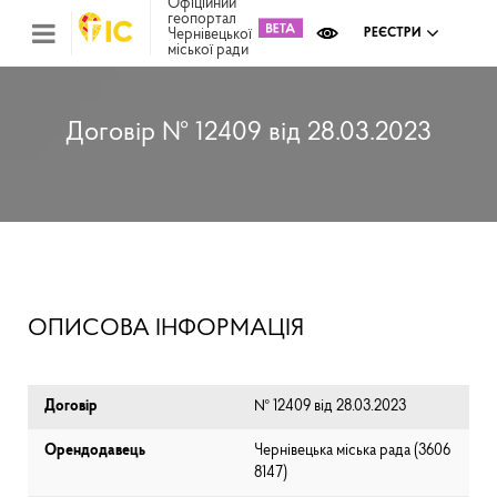
Офіційний
геопортал
Чернівецької
РЕЄСТРИ
міської ради
Міс
зем
кад
Реє
Договір № 12409 від 28.03.2023
ком
май
Інв
мап
Реє
рек
зас
Ох
ОПИСОВА ІНФОРМАЦІЯ
кул
сп
Бла
Договір
№ 12409 від 28.03.2023
Орендодавець
Чернівецька міська рада (⁨3606
8147⁩)