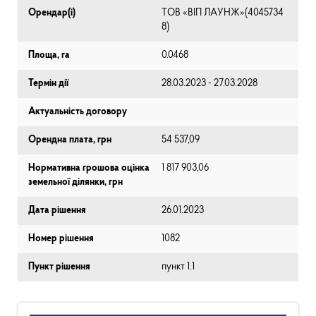
Орендар(і)
ТОВ «ВІП ЛАУНЖ»(4045734
8)
Площа, га
0.0468
Термін дії
28.03.2023 - 27.03.2028
Актуальність договору
Орендна плата, грн
54 537,09
Нормативна грошова оцінка
1 817 903,06
земельної ділянки, грн
Дата рішення
26.01.2023
Номер рішення
1082
Пункт рішення
пункт 1.1