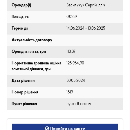
Орендар(і)
Васильчук Сергій Ілліч
Площа, га
0.0237
Термін дії
14.06.2024 - 13.06.2025
Актуальність договору
Орендна плата, грн
113,37
Нормативна грошова оцінка
125 964,90
земельної ділянки, грн
Дата рішення
30.05.2024
Номер рішення
1819
Пункт рішення
пункт 8 тексту
Перейти на карту