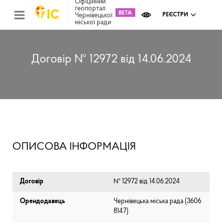
Офіційний
геопортал
Чернівецької
РЕЄСТРИ
міської ради
Міс
зем
кад
Реє
Договір № 12972 від 14.06.2024
ком
май
Інв
мап
Реє
рек
зас
Ох
ОПИСОВА ІНФОРМАЦІЯ
кул
сп
Бла
Договір
№ 12972 від 14.06.2024
Орендодавець
Чернівецька міська рада (⁨3606
8147⁩)