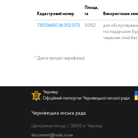
Площа,
Кадастровий номер
га
Використання земе
7310136600:36:002:0173
0.0152
для обслуговуванн
господарських буд
червоних ліній без
* Дані в процесі верифікації
Чернівці
Офіційний геопортал Чернівецької міської ради
Чернівецька міська рада
Центральна площа, 1, 58002 м. Чернівці
document@rada.cv.ua