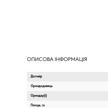
ОПИСОВА ІНФОРМАЦІЯ
Договір
Орендодавець
Орендар(і)
Площа, га