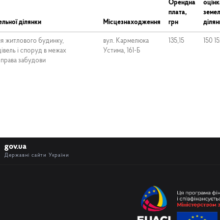
Орендна
оцінк
плата,
земел
льної ділянки
Місцезнаходження
грн
ділян
я житлового будинку,
вул. Кармелюка
135,15
150 1
івель і споруд в межах
Устима, 161-Б
 права забудови
gov.ua
Державні сайти України