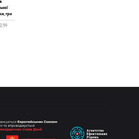
а
ьної
ки, грн
52,99