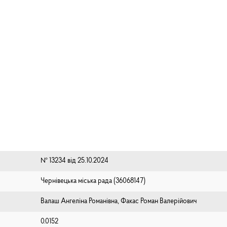
№ 13234 від 25.10.2024
Чернівецька міська рада (⁨36068147⁩)
Валаш Ангеліна Романівна, Факас Роман Валерійович
0.0152