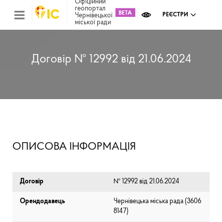
Офіційний
геопортал
Чернівецької
РЕЄСТРИ
міської ради
Міс
зем
кад
Реє
Договір № 12992 від 21.06.2024
ком
май
Інв
мап
Реє
рек
зас
Ох
ОПИСОВА ІНФОРМАЦІЯ
кул
сп
Бла
Договір
№ 12992 від 21.06.2024
Орендодавець
Чернівецька міська рада (⁨3606
8147⁩)