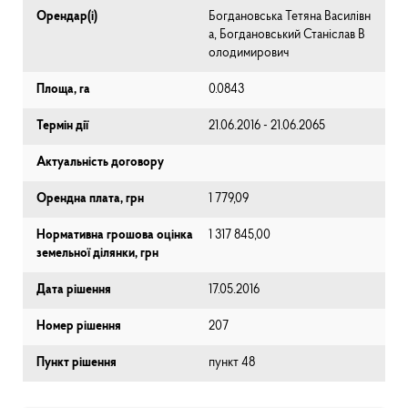
Орендар(і)
Богдановська Тетяна Василівн
а, Богдановський Станіслав В
олодимирович
Площа, га
0.0843
Термін дії
21.06.2016 - 21.06.2065
Актуальність договору
Орендна плата, грн
1 779,09
Нормативна грошова оцінка
1 317 845,00
земельної ділянки, грн
Дата рішення
17.05.2016
Номер рішення
207
Пункт рішення
пункт 48