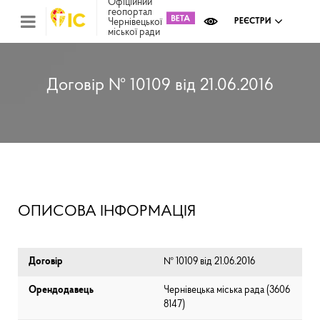
Офіційний
геопортал
Чернівецької
РЕЄСТРИ
міської ради
Міс
зем
кад
Реє
Договір № 10109 від 21.06.2016
ком
май
Інв
мап
Реє
рек
зас
Ох
ОПИСОВА ІНФОРМАЦІЯ
кул
сп
Бла
Договір
№ 10109 від 21.06.2016
Орендодавець
Чернівецька міська рада (⁨3606
8147⁩)