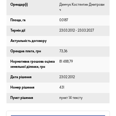
Орендар(і)
Демчук Костянтин Дмитрови
ч
Площа, га
0.0187
Термін дії
23.03.2012 - 23.03.2027
Актуальність договору
Орендна плата, грн
73,36
Нормативна грошова оцінка
81 488,79
земельної ділянки, грн
Дата рішення
23.02.2012
Номер рішення
431
Пункт рішення
пункт 14 тексту