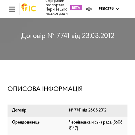
Офіційний
геопортал
Чернівецької
РЕЄСТРИ
міської ради
Міс
зем
кад
Реє
Договір № 7741 від 23.03.2012
ком
май
Інв
мап
Реє
рек
зас
Ох
ОПИСОВА ІНФОРМАЦІЯ
кул
сп
Бла
Договір
№ 7741 від 23.03.2012
Орендодавець
Чернівецька міська рада (⁨3606
8147⁩)