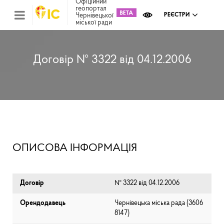
Офіційний
геопортал
Чернівецької
РЕЄСТРИ
міської ради
Міс
зем
кад
Реє
Договір № 3322 від 04.12.2006
ком
май
Інв
мап
Реє
рек
зас
Ох
ОПИСОВА ІНФОРМАЦІЯ
кул
сп
Бла
Договір
№ 3322 від 04.12.2006
Орендодавець
Чернівецька міська рада (⁨3606
8147⁩)