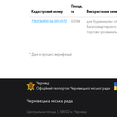
Площа,
Кадастровий номер
га
Використання земе
7310136900:56:001:0172
0.0194
для будівництва і 
багатоквартирного
торгово-розважаль
* Дані в процесі верифікації
Чернівці
Офіційний геопортал Чернівецької міської ради
Чернівецька міська рада
Центральна площа, 1, 58002 м. Чернівці