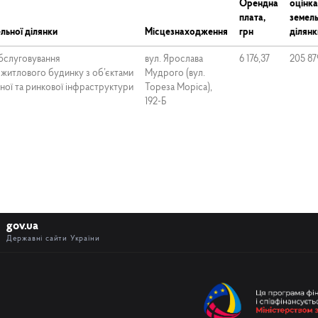
Орендна
оцінка
плата,
земель
льної ділянки
Місцезнаходження
грн
ділянк
обслуговування
вул. Ярослава
6 176,37
205 87
 житлового будинку з об’єктами
Мудрого (вул.
ної та ринкової інфраструктури
Тореза Моріса),
192-Б
gov.ua
Державні сайти України