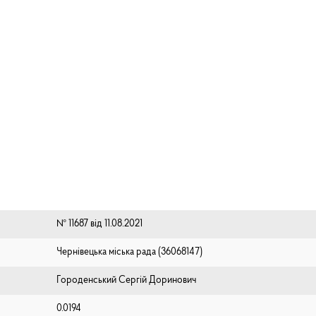
№ 11687 від 11.08.2021
Чернівецька міська рада (⁨36068147⁩)
Городенський Сергій Доринович
0.0194