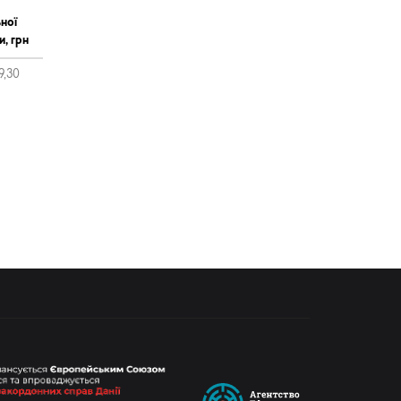
ної
и, грн
9,30