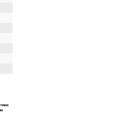
тивна
ва