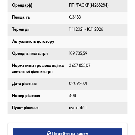
Орендар(і)
ПП "ГАСКІ"(14268284)
Площа, га
0.3483
Термін дії
11.11.2021 - 10.11.2026
Актуальність договору
Орендна плата, грн
109 735,59
Нормативна грошова оцінка
3 657 853,07
земельної ділянки, грн
Дата рішення
02.09.2021
Номер рішення
408
Пункт рішення
пункт 46.1
Перейти на карту