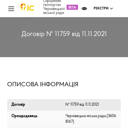
Офіційний
геопортал
Чернівецької
РЕЄСТРИ
міської ради
Міс
зем
кад
Реє
Договір № 11759 від 11.11.2021
ком
май
Інв
мап
Реє
рек
зас
Ох
ОПИСОВА ІНФОРМАЦІЯ
кул
сп
Бла
Договір
№ 11759 від 11.11.2021
Орендодавець
Чернівецька міська рада (⁨3606
8147⁩)