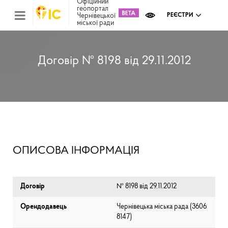
Офіційний
геопортал
Чернівецької
РЕЄСТРИ
міської ради
Міс
зем
кад
Реє
Договір № 8198 від 29.11.2012
ком
май
Інв
мап
Реє
рек
зас
Ох
ОПИСОВА ІНФОРМАЦІЯ
кул
сп
Бла
Договір
№ 8198 від 29.11.2012
Орендодавець
Чернівецька міська рада (⁨3606
8147⁩)