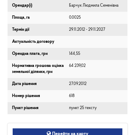
Орендар(і)
Барчук Людмила Семенівна
Площа, га
0.0025
Термін дії
29.11.2012 - 29.11.2027
Актуальність договору
Орендна плата, грн
144,55
Нормативна грошова оцінка
64 239,02
земельної ділянки, грн
Дата рішення
27.09.2012
Номер рішення
618
Пункт рішення
пункт 25 тексту
Перейти на карту