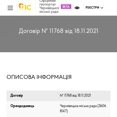
Офіційний
геопортал
Чернівецької
РЕЄСТРИ
міської ради
Міс
зем
кад
Реє
Договір № 11768 від 18.11.2021
ком
май
Інв
мап
Реє
рек
зас
Ох
ОПИСОВА ІНФОРМАЦІЯ
кул
сп
Бла
Договір
№ 11768 від 18.11.2021
Орендодавець
Чернівецька міська рада (⁨3606
8147⁩)