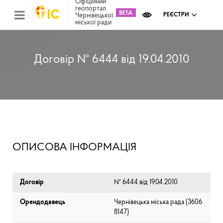
Офіційний
геопортал
Чернівецької
РЕЄСТРИ
міської ради
Міс
зем
кад
Реє
Договір № 6444 від 19.04.2010
ком
май
Інв
мап
Реє
рек
зас
Ох
ОПИСОВА ІНФОРМАЦІЯ
кул
сп
Бла
Договір
№ 6444 від 19.04.2010
Орендодавець
Чернівецька міська рада (⁨3606
8147⁩)