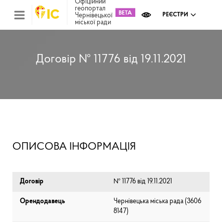
Офіційний
геопортал
Чернівецької
РЕЄСТРИ
міської ради
Міс
зем
кад
Реє
Договір № 11776 від 19.11.2021
ком
май
Інв
мап
Реє
рек
зас
Ох
ОПИСОВА ІНФОРМАЦІЯ
кул
сп
Бла
Договір
№ 11776 від 19.11.2021
Орендодавець
Чернівецька міська рада (⁨3606
8147⁩)