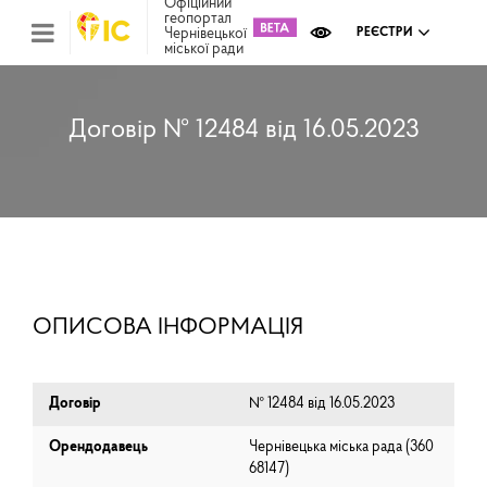
Офіційний
геопортал
Чернівецької
РЕЄСТРИ
міської ради
Міс
зем
кад
Реє
Договір № 12484 від 16.05.2023
ком
май
Інв
мап
Реє
рек
зас
Ох
ОПИСОВА ІНФОРМАЦІЯ
кул
сп
Бла
Договір
№ 12484 від 16.05.2023
Орендодавець
Чернівецька міська рада (⁨360
68147⁩)