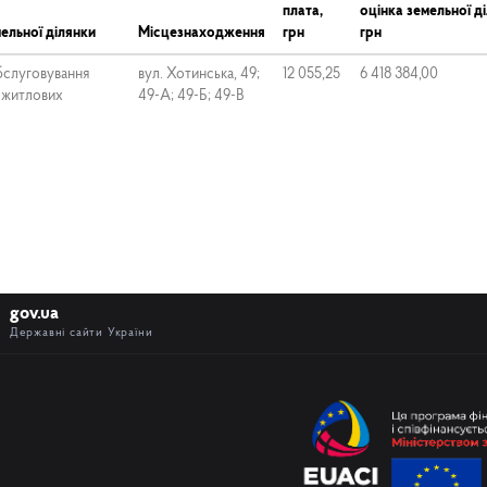
плата,
оцінка земельної д
ельної ділянки
Місцезнаходження
грн
грн
бслуговування
вул. Хотинська, 49;
12 055,25
6 418 384,00
 житлових
49-А; 49-Б; 49-В
gov.ua
Державні сайти України