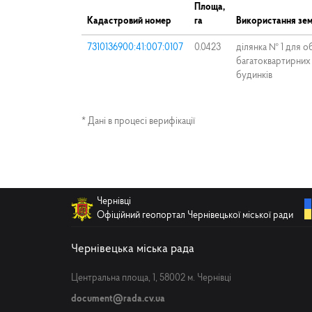
Площа,
Кадастровий номер
га
Використання зем
7310136900:41:007:0107
0.0423
ділянка № 1 для о
багатоквартирних
будинків
* Дані в процесі верифікації
Чернівці
Офіційний геопортал Чернівецької міської ради
Чернівецька міська рада
Центральна площа, 1, 58002 м. Чернівці
document@rada.cv.ua