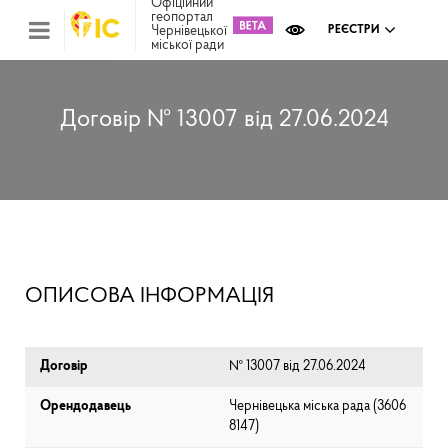
Офіційний
геопортал
Чернівецької
РЕЄСТРИ
міської ради
Міс
зем
кад
Реє
Договір № 13007 від 27.06.2024
ком
май
Інв
мап
Реє
рек
зас
Ох
ОПИСОВА ІНФОРМАЦІЯ
кул
сп
Бла
Договір
№ 13007 від 27.06.2024
Орендодавець
Чернівецька міська рада (⁨3606
8147⁩)