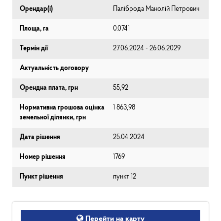
Орендар(і)
Паліброда Манолій Петрович
Площа, га
0.0741
Термін дії
27.06.2024 - 26.06.2029
Актуальність договору
Орендна плата, грн
55,92
Нормативна грошова оцінка
1 863,98
земельної ділянки, грн
Дата рішення
25.04.2024
Номер рішення
1769
Пункт рішення
пункт 12
Перейти на карту