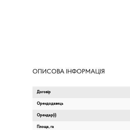
ОПИСОВА ІНФОРМАЦІЯ
Договір
Орендодавець
Орендар(і)
Площа, га