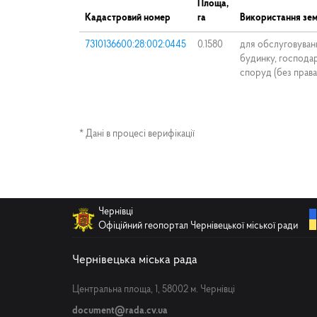
Площа,
Кадастровий номер
га
Використання зем
7310136600:28:002:0445
0.1580
для обслуговуван
будинку, господар
споруд (без права
* Дані в процесі верифікації
Чернівці
Офіційний геопортал Чернівецької міської ради
Чернівецька міська рада
Центральна площа, 1, 58002 м. Чернівці
document@rada.cv.ua