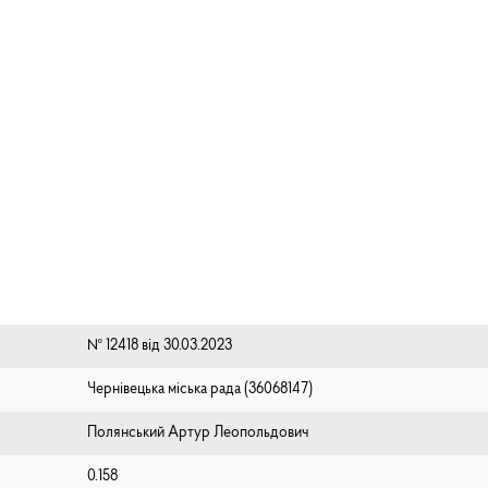
№ 12418 від 30.03.2023
Чернівецька міська рада (⁨36068147⁩)
Полянський Артур Леопольдович
0.158