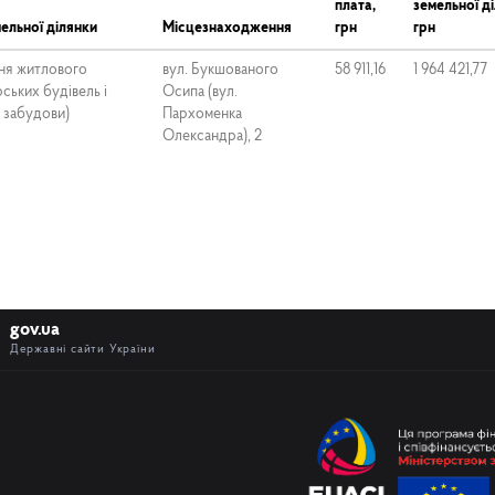
плата,
земельної ді
ельної ділянки
Місцезнаходження
грн
грн
ня житлового
вул. Букшованого
58 911,16
1 964 421,77
ських будівель і
Осипа (вул.
 забудови)
Пархоменка
Олександра), 2
gov.ua
Державні сайти України