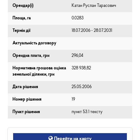
Орендар(і)
Катан Руслан Тарасович
Площа, га
0.0283
Термін дії
18.07.2006 - 28.07.2031
Актуальність договору
Орендна плата, грн
296,04
Нормативна грошова оцінка
328 938,82
земельної ділянки, грн
Дата рішення
25.05.2006
Номер рішення
19
Пункт рішення
пункт 53.1 тексту
Перейти на карту