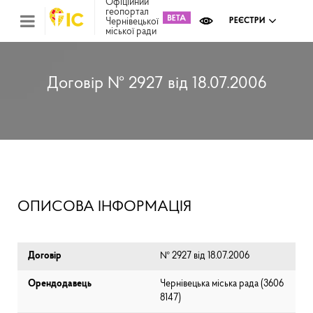
Офіційний
геопортал
Чернівецької
РЕЄСТРИ
міської ради
Міс
зем
кад
Реє
Договір № 2927 від 18.07.2006
ком
май
Інв
мап
Реє
рек
зас
Ох
ОПИСОВА ІНФОРМАЦІЯ
кул
сп
Бла
Договір
№ 2927 від 18.07.2006
Орендодавець
Чернівецька міська рада (⁨3606
8147⁩)