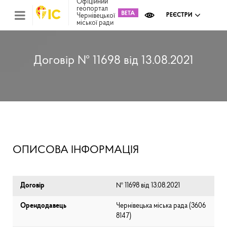
Офіційний
геопортал
Чернівецької
РЕЄСТРИ
міської ради
Міс
зем
кад
Реє
Договір № 11698 від 13.08.2021
ком
май
Інв
мап
Реє
рек
зас
Ох
ОПИСОВА ІНФОРМАЦІЯ
кул
сп
Бла
Договір
№ 11698 від 13.08.2021
Орендодавець
Чернівецька міська рада (⁨3606
8147⁩)