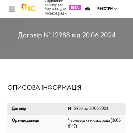
Офіційний
геопортал
Чернівецької
РЕЄСТРИ
міської ради
Міс
зем
кад
Реє
Договір № 12988 від 20.06.2024
ком
май
Інв
мап
Реє
рек
зас
Ох
ОПИСОВА ІНФОРМАЦІЯ
кул
сп
Бла
Договір
№ 12988 від 20.06.2024
Орендодавець
Чернівецька міська рада (⁨3606
8147⁩)