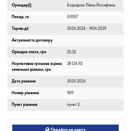
Орендар(і)
Боднарюк Лівіка Йосифівна
Площа, га
0.0057
Термін дії
20.06.2024 - 19.06.2029
Актуальність договору
Орендна плата, грн
25,32
Нормативна грошова оцінка
28 124,92
земельної ділянки, грн
Дата рішення
30.05.2024
Номер рішення
1819
Пункт рішення
пункт 2
Перейти на карту