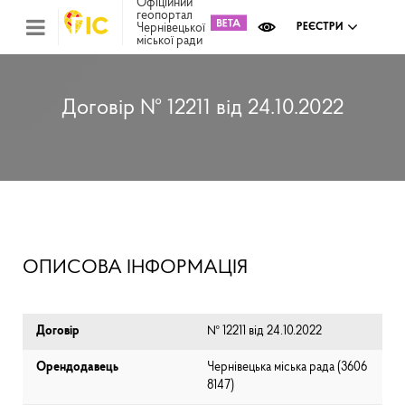
Офіційний
геопортал
Чернівецької
РЕЄСТРИ
міської ради
Міс
зем
кад
Реє
Договір № 12211 від 24.10.2022
ком
май
Інв
мап
Реє
рек
зас
Ох
ОПИСОВА ІНФОРМАЦІЯ
кул
сп
Бла
Договір
№ 12211 від 24.10.2022
Орендодавець
Чернівецька міська рада (⁨3606
8147⁩)