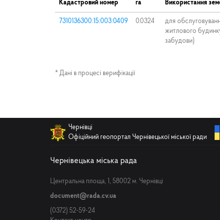
Кадастровий номер
га
Використання земе
7310136300:15:003:0409
0.0324
для обслуговуван
житлового будинку
забудови)
* Дані в процесі верифікації
Чернівці
Офіційний геопортал Чернівецької міської ради
Чернівецька міська рада
Центральна площа, 1, 58002 м. Чернівці
document@rada.cv.ua
(0372) 52-59-24