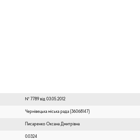
№ 7789 від 03.05.2012
Чернівецька міська рада (⁨36068147⁩)
Писаренко Оксана Дмитрівна
0.0324