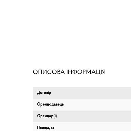
ОПИСОВА ІНФОРМАЦІЯ
Договір
Орендодавець
Орендар(і)
Площа, га