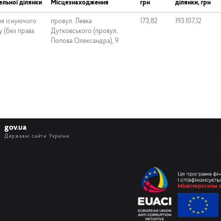
льної ділянки
Місцезнаходження
грн
ділянки, грн
ня існуючого
провул. Левка
173,82
193 107,12
 (без права
Дутковського (провул.
Попова Олександра), 9
gov.ua
Державні сайти України