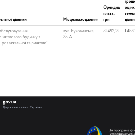
грош
Орендна
оцінк
плата,
земел
ельної ділянки
Місцезнаходження
грн
ділян
 обслуговування
вул. Буковинська,
51 492,13
1 458 
о житлового будинку з
35-А
-розважальної та ринкової
gov.ua
Державні сайти України