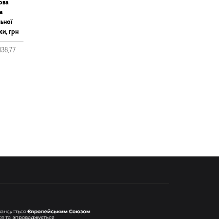
ова
а
ьної
ки, грн
138,77