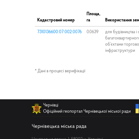
Площа,
Кадастровий номер
га
Використання зем
7310136600:07:002:0076
0.0639
для будівництва і
багатоквартирног
об’єктами торгово
інфраструктури
* Дані в процесі верифікації
Чернівці
Офіційний геопортал Чернівецької міської ради
Чернівецька міська рада