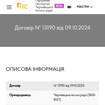
Офіційний
геопортал
Чернівецької
РЕЄСТРИ
міської ради
Міс
зем
кад
Реє
Договір № 13190 від 09.10.2024
ком
май
Інв
мап
Реє
рек
зас
Ох
ОПИСОВА ІНФОРМАЦІЯ
кул
сп
Бла
Договір
№ 13190 від 09.10.2024
Орендодавець
Чернівецька міська рада (⁨3606
8147⁩)