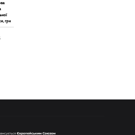
ова
а
ьної
и, грн
5