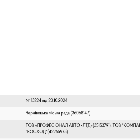
№ 13224 від 23.10.2024
Чернівецька міська рада (⁨36068147⁩)
ТОВ «ПРОФЕСІОНАЛ АВТО -ЛТД»(35153791), ТОВ "КОМПА
"ВОСХОД"(42265975)