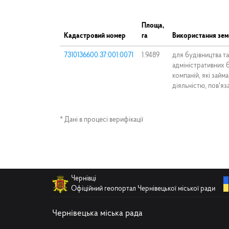
Площа,
Кадастровий номер
га
Використання зем
7310136600:37:001:0071
1.9489
для будівництва т
адміністративних 
компаній, які зай
діяльністю, пов'я
* Дані в процесі верифікації
Чернівці
Офіційний геопортал Чернівецької міської ради
Чернівецька міська рада