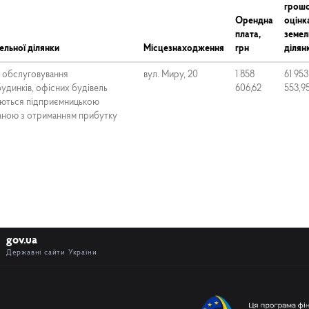
грош
Орендна
оцінк
плата,
земел
ельної ділянки
Місцезнаходження
грн
ділянк
а обслуговування
вул. Миру, 20
1 858
61 953
будинків, офісних будівель
606,62
553,9
маються підприємницькою
заною з отриманням прибутку
gov.ua
Державні сайти України