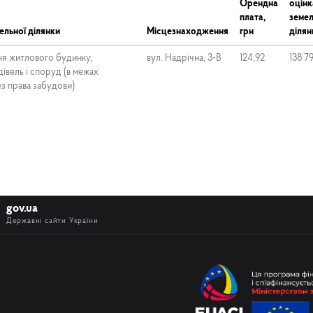
Орендна
оцінк
плата,
земел
ельної ділянки
Місцезнаходження
грн
ділян
ня житлового будинку,
вул. Надрічна, 3-В
124,92
138 7
івель і споруд (в межах
ез права забудови)
gov.ua
Державні сайти України