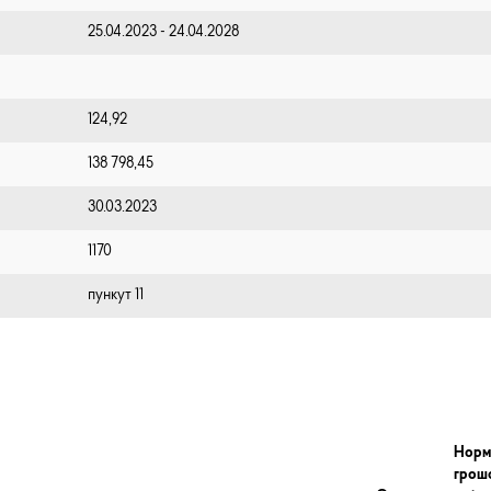
25.04.2023 - 24.04.2028
124,92
138 798,45
30.03.2023
1170
пункут 11
Норм
грош