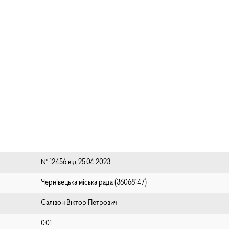
№ 12456 від 25.04.2023
Чернівецька міська рада (⁨36068147⁩)
Салівон Віктор Петрович
0.01