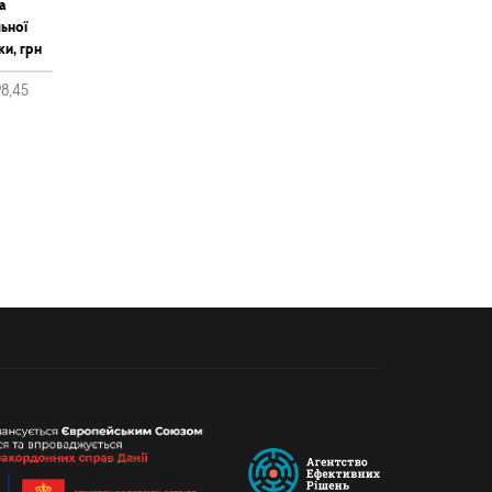
а
ьної
ки, грн
98,45