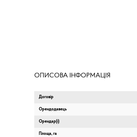
ОПИСОВА ІНФОРМАЦІЯ
Договір
Орендодавець
Орендар(і)
Площа, га