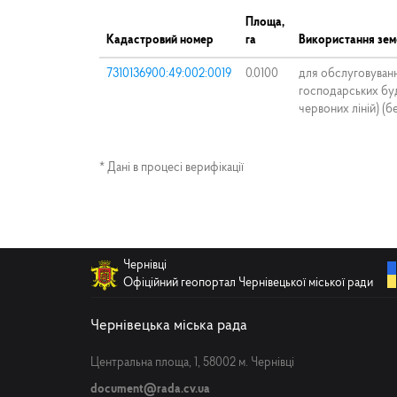
Площа,
Кадастровий номер
га
Використання зем
7310136900:49:002:0019
0.0100
для обслуговуван
господарських буд
червоних ліній) (б
* Дані в процесі верифікації
Чернівці
Офіційний геопортал Чернівецької міської ради
Чернівецька міська рада
Центральна площа, 1, 58002 м. Чернівці
document@rada.cv.ua